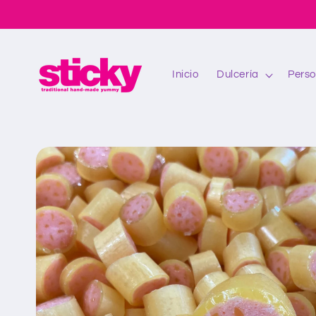
Ir
directamente
al contenido
Inicio
Dulcería
Perso
Ir
directamente
a la
información
del producto