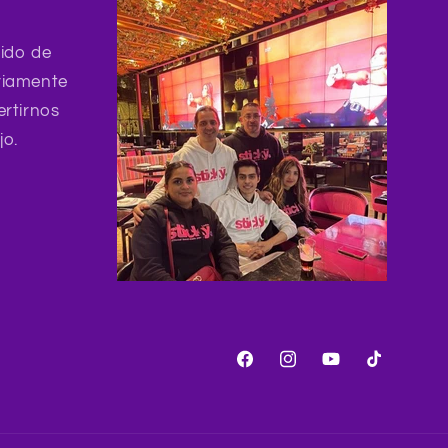
ido de
riamente
ertirnos
jo.
Facebook
Instagram
YouTube
TikTok