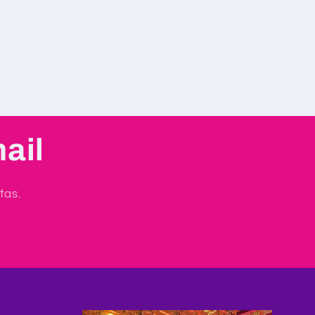
ail
tas.