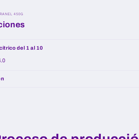
RANEL 450G
ciones
ítrico del 1 al 10
4.0
en
roceso de producci