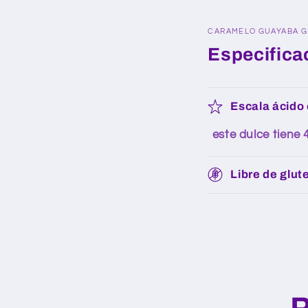
CARAMELO GUAYABA G
Especifica
Escala ácido c
este dulce tiene
Libre de glut
P