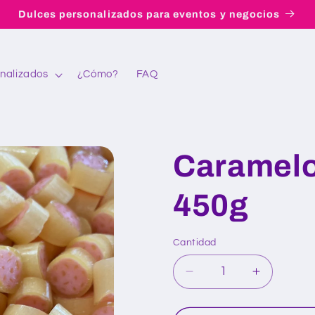
Dulces personalizados para eventos y negocios
nalizados
¿Cómo?
FAQ
Caramelo
450g
Cantidad
Reducir
Aumentar
cantidad
cantidad
para
para