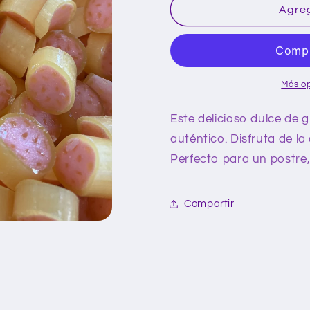
Caramelo
Caramelo
Agreg
guayaba
guayaba
granel
granel
450g
450g
Más o
Este delicioso dulce de
auténtico. Disfruta de l
Perfecto para un postre, 
Compartir