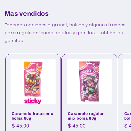
Mas vendidos
Tenemos opciones a granel, bolsas y algunos frascos
para regalo así como paletas y gomitas..... ohhhh las
gomitas .
Caramelo frutas mix
Caramelo regular
Car
bolsa 80g
mix bolsa 80g
bol
Precio
$ 45.00
Precio
$ 45.00
Pr
$ 