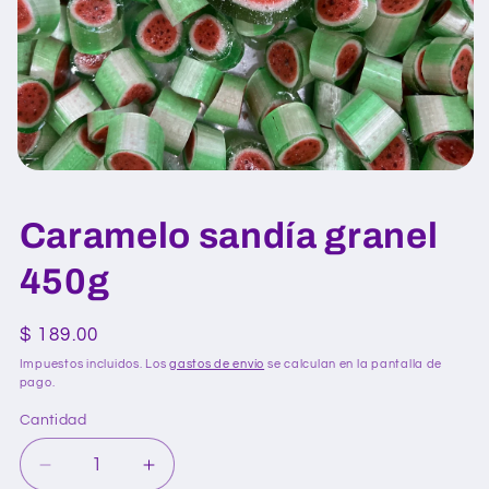
Abrir
elemento
multimedia
Caramelo sandía granel
1
en
una
450g
ventana
modal
Precio
$ 189.00
habitual
Impuestos incluidos. Los
gastos de envío
se calculan en la pantalla de
pago.
Cantidad
Reducir
Aumentar