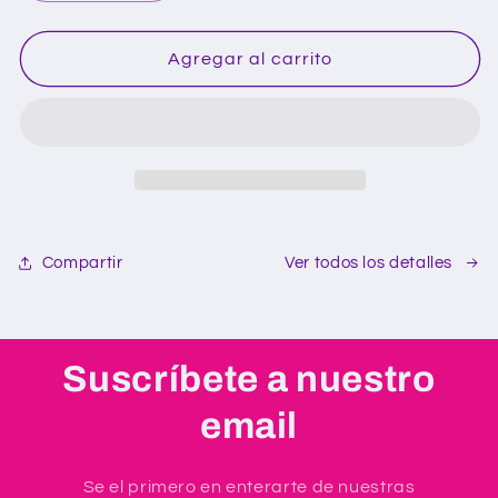
cantidad
cantidad
para
para
Caramelo
Caramelo
Agregar al carrito
sandía
sandía
granel
granel
450g
450g
Compartir
Ver todos los detalles
Suscríbete a nuestro
email
Se el primero en enterarte de nuestras