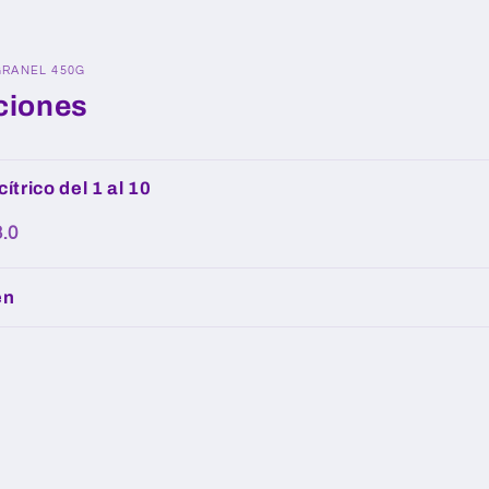
RANEL 450G
ciones
ítrico del 1 al 10
3.0
en