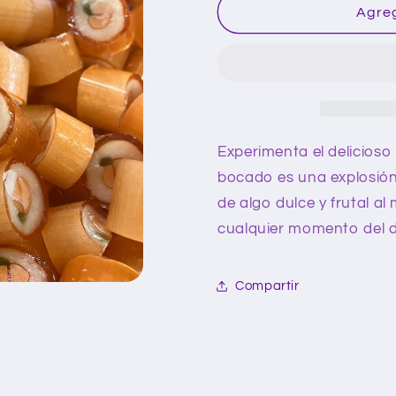
Caramelo
Caramelo
Agreg
durazno
durazno
granel
granel
450g
450g
Experimenta el delicioso
bocado es una explosión 
de algo dulce y frutal a
cualquier momento del d
Compartir