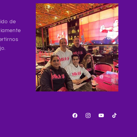
ido de
riamente
ertirnos
jo.
Facebook
Instagram
YouTube
TikTok