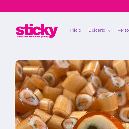
Ir
directamente
al contenido
Inicio
Dulcería
Perso
Ir
directamente
a la
información
del producto