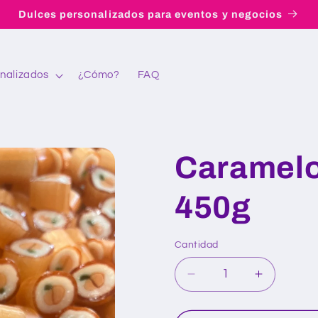
Dulces personalizados para eventos y negocios
nalizados
¿Cómo?
FAQ
Caramelo
450g
Cantidad
Reducir
Aumentar
cantidad
cantidad
para
para