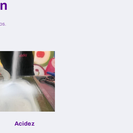
ón
os.
Acidez