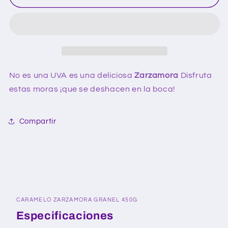
zarzamora
zarzamora
granel
granel
450g
450g
No es una UVA es una deliciosa
Zarzamora
Disfruta
estas moras ¡que se deshacen en la boca!
Compartir
CARAMELO ZARZAMORA GRANEL 450G
Especificaciones