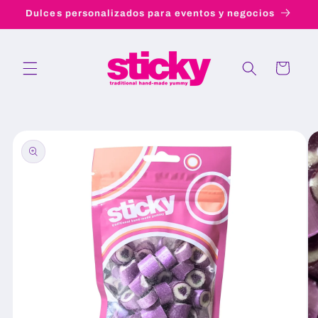
Ir
Dulces personalizados para eventos y negocios
directamente
al contenido
Carrito
Ir
directamente
a la
información
del producto