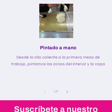
Pintado a mano
Desde la olla caliente a la primera mesa de
trabajo, pintamos las zonas del interior y la capa
de
1
/
7
Suscríbete a nuestro