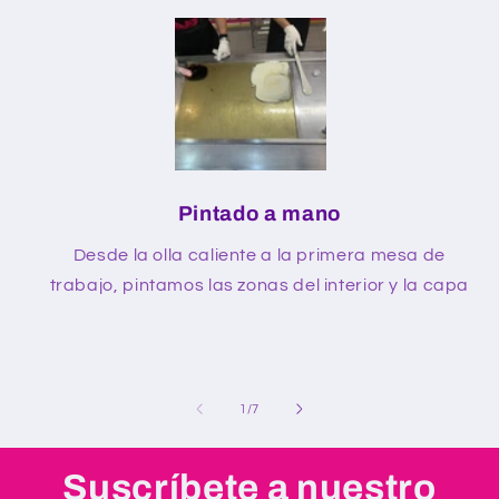
Pintado a mano
Desde la olla caliente a la primera mesa de
trabajo, pintamos las zonas del interior y la capa
de
1
/
7
Suscríbete a nuestro