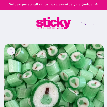
Ir
Dulces personalizados para eventos y negocios
directamente
al contenido
Carrito
Ir
directamente
a la
información
del producto