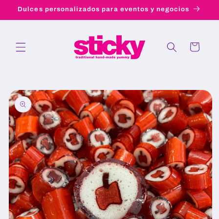
Ir
Dulces personalizados para eventos y negocios
directamente
al contenido
Carrito
Ir
directamente
a la
información
del producto