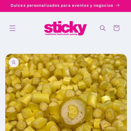
Ir
Dulces personalizados para eventos y negocios
directamente
al contenido
Carrito
Ir
directamente
a la
información
del producto