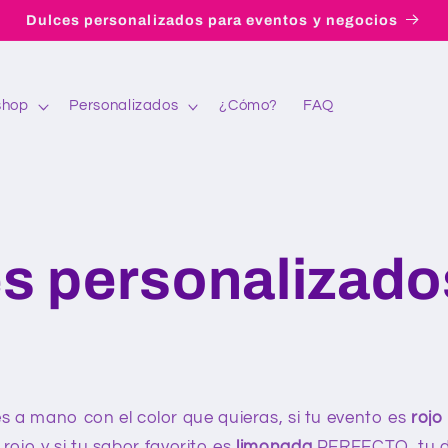
Dulces personalizados para eventos y negocios
shop
Personalizados
¿Cómo?
FAQ
s personalizado
 a mano con el color que quieras, si tu evento es
rojo
ojo y si tu sabor favorito es
limonada
PERFECTO, tu d