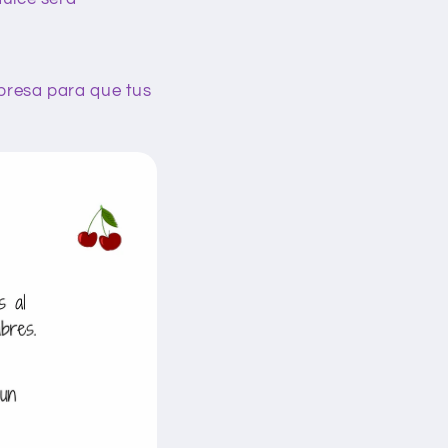
i
o
n
presa para que tus