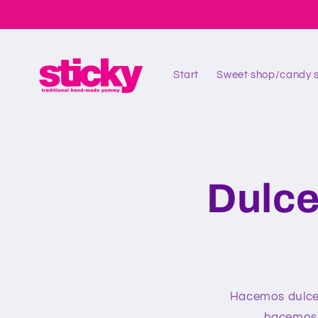
Skip to
content
Start
Sweet shop/candy 
Dulce
Hacemos dulces
hacemos r